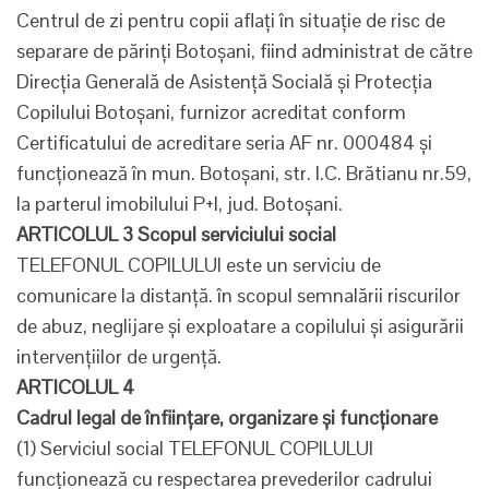
Centrul de zi pentru copii aflaţi în situaţie de risc de
separare de părinţi Botoşani, fiind administrat de către
Direcţia Generală de Asistenţă Socială şi Protecţia
Copilului Botoşani, furnizor acreditat conform
Certificatului de acreditare seria AF nr. 000484 şi
funcţionează în mun. Botoşani, str. I.C. Brătianu nr.59,
la parterul imobilului P+l, jud. Botoşani.
ARTICOLUL 3 Scopul serviciului social
TELEFONUL COPILULUI este un serviciu de
comunicare la distanţă. în scopul semnalării riscurilor
de abuz, neglijare şi exploatare a copilului şi asigurării
intervenţiilor de urgenţă.
ARTICOLUL 4
Cadrul legal de înfiinţare, organizare şi funcţionare
(1) Serviciul social TELEFONUL COPILULUI
funcţionează cu respectarea prevederilor cadrului