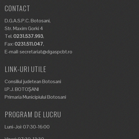
CONTACT
D.G.A.S.P.C. Botosani,
Str. Maxim Gorki 4
Tel.
0231.537.993
,
Fax:
0231.511.047
,
E-mail: secretariat@dgaspcbt.ro
LINK-URI UTILE
Consiliul judetean Botosani
I.P.J. BOTOȘANI
Primaria Municipiului Botosani
PROGRAM DE LUCRU
Luni-Joi: 07:30-16:00