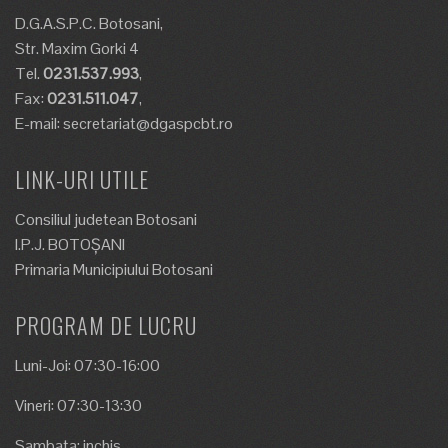
D.G.A.S.P.C. Botosani,
Str. Maxim Gorki 4
Tel.
0231.537.993
,
Fax:
0231.511.047
,
E-mail: secretariat@dgaspcbt.ro
LINK-URI UTILE
Consiliul judetean Botosani
I.P.J. BOTOȘANI
Primaria Municipiului Botosani
PROGRAM DE LUCRU
Luni-Joi: 07:30-16:00
Vineri: 07:30-13:30
Sambata: inchis