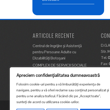
ARTICOLE RECENTE
CON
D.G.A
Centrul de îngrijire şi Asistenţă
Str. 
pentru Persoane Adulte cu
Tel.
0
Dizabilităţi Botoşani
Fax:
COMPLEX DE SERVICII SOCIALE
E-mai
PENTRU PERSOANE ADULTE CU
Apreciem confidențialitatea dumneavoastră
DIZABILITĂȚI – 5 servicii
Folosim cookie-uri pentru a vă îmbunătăți experiența de
Complexul de Servicii Sociale
navigare, pentru a vă oferi reclame sau conținut personalizat și
pentru a ne analiza traficul. Făcând clic pe „Accept toate”,
sunteți de acord cu utilizarea cookie-urilor.