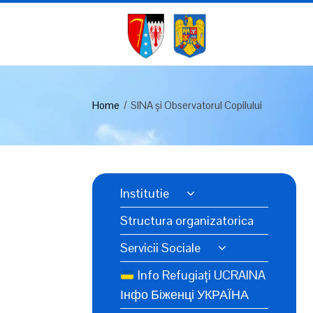
Home
SINA și Observatorul Copilului
Institutie
Structura organizatorica
Servicii Sociale
Info Refugiați UCRAINA
Інфо Біженці УКРАЇНА