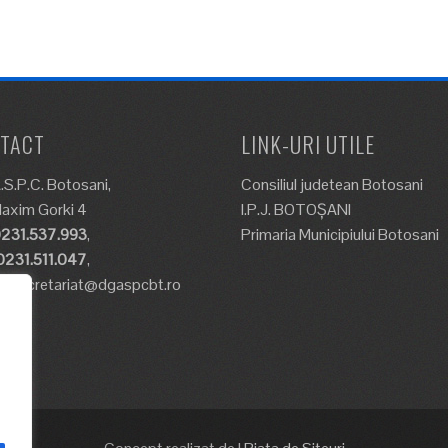
TACT
LINK-URI UTILE
.S.P.C. Botosani,
Consiliul judetean Botosani
Maxim Gorki 4
I.P.J. BOTOȘANI
231.537.993
,
Primaria Municipiului Botosani
0231.511.047
,
l: secretariat@dgaspcbt.ro