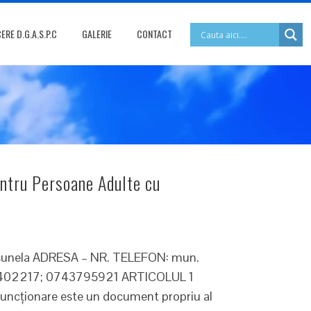
RE D.G.A.S.P.C
GALERIE
CONTACT
pentru Persoane Adulte cu
unela ADRESA – NR. TELEFON: mun.
0331402217; 0743795921 ARTICOLUL 1
 funcţionare este un document propriu al