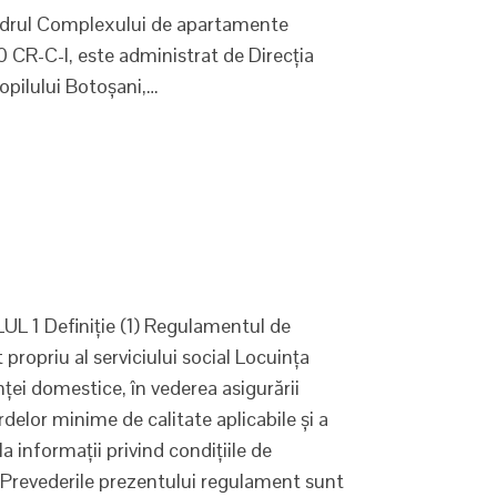
 cadrul Complexului de apartamente
90 CR-C-I, este administrat de Direcţia
opilului Botoşani,…
 Definiţie (1) Regulamentul de
ropriu al serviciului social Locuinţa
ţei domestice, în vederea asigurării
delor minime de calitate aplicabile şi a
a informaţii privind condiţiile de
2) Prevederile prezentului regulament sunt