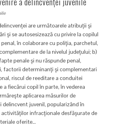
enire a delincvenței juvenile
ilie
lincvenței are următoarele atribuţii şi
ări şi se autosesizează cu privire la copilul
penal, în colaborare cu poliţia, parchetul,
 / complementare de la nivelul judeţului; b)
 fapte penale şi nu răspunde penal,
ei, factorii determinanţi şi complementari
al, riscul de reeditare a conduitei
e a fiecărui copil în parte, în vederea
i urmăreşte aplicarea măsurilor de
delincvent juvenil, popularizând în
 activităţilor infracţionale desfăşurate de
teriale oferite…