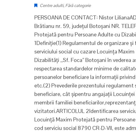
Centre adulti
,
Fără categorie
PERSOANA DE CONTACT: Nistor LilianaADRES
Brătianu nr. 59, județul Botoșani NR. TE
Protejată pentru Persoane Adulte cu Dizabi
1Definiţie(1) Regulamentul de organizare şi
serviciului social cu cazare Locuința Maxi
Dizabilități ,,Sf. Foca” Botoșani în vederea a
respectarea standardelor minime de calitate 
persoanelor beneficiare la informații privind 
etc.(2) Prevederile prezentului regulament 
beneficiare, cât şipentru angajații Locuințe
membrii familiei beneficiarilor,reprezentanți
vizitatori.ARTICOLUL 2Identificarea serviciu
Locuință Maxim Protejată pentru Persoane A
cod serviciu social 8790 CR-D-VII, este adm