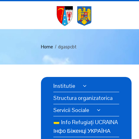
Home
dgaspcbt
Institutie
Structura organizatorica
Servicii Sociale
Info Refugiați UCRAINA
Інфо Біженці УКРАЇНА