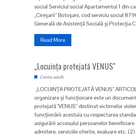
social Serviciul social Apartamentul 1 din
„Cireşarii” Botoşani, cod serviciu social 87
Generală de Asistenţă Socială şi Protecţia C
Read More
„Locuința protejată VENUS”
Centre adulti
„LOCUINȚA PROTEJATĂ VENUS” ARTICOLUL 1
organizare şi funcţionare este un document p
protejată "VENUS” destinat victimelor violen
funcţionării acestuia cu respectarea standar
asigurării accesului persoanelor beneficiare l
admitere, serviciile oferite, evaluare etc. (