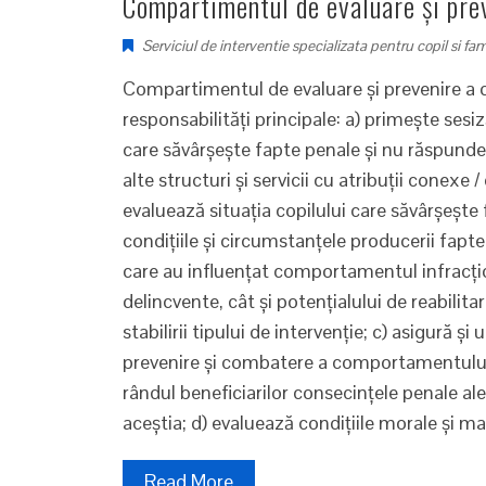
Compartimentul de evaluare și prev
Serviciul de interventie specializata pentru copil si fam
Compartimentul de evaluare și prevenire a de
responsabilităţi principale: a) primeşte sesiz
care săvârşeşte fapte penale şi nu răspunde 
alte structuri şi servicii cu atribuţii conexe
evaluează situaţia copilului care săvârşeşte
condiţiile şi circumstanţele producerii fapt
care au influenţat comportamentul infracţion
delincvente, cât şi potenţialului de reabilitar
stabilirii tipului de intervenţie; c) asigură ş
prevenire şi combatere a comportamentului 
rândul beneficiarilor consecinţele penale ale
aceştia; d) evaluează condiţiile morale şi ma
Read More