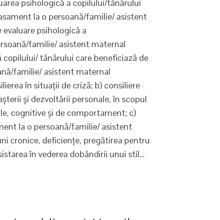
luarea psihologică a copilului/tânărului
asament la o persoană/familie/ asistent
e evaluare psihologică a
persoană/familie/ asistent maternal
 copilului/ tânărului care beneficiază de
nă/familie/ asistent maternal
ierea în situaţii de criză; b) consiliere
terii şi dezvoltării personale, în scopul
ale, cognitive şi de comportament; c)
sament la o persoană/familie/ asistent
ni cronice, deficienţe, pregătirea pentru
sistarea în vederea dobândirii unui stil…