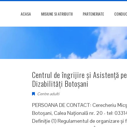
ACASA
MISIUNE SI ATRIBUTII
PARTENERIATE
CONDUCE
Centrul de îngrijire şi Asistenţă 
Dizabilităţi Botoşani
Centre adulti
PERSOANA DE CONTACT: Cerecheriu Micş
Botoșani, Calea Națională nr. 20 - tel: 
Definiţie (1) Regulamentul de organizare şi