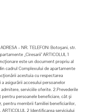
DRESA – NR. TELEFON: Botoșani, str.
partamente „Ciresarii" ARTICOLUL 1
uncţionare este un document propriu al
1 din cadrul Complexului de apartamente
uncţionării acestuia cu respectarea
i a asigurării accesului persoanelor
 admitere, serviciile oferite. 2.Prevederile
 pentru persoanele beneficiare, cât şi
z, pentru membrii familiei beneficiarilor,
ri. ARTICOLUL 2 Identificarea serviciului