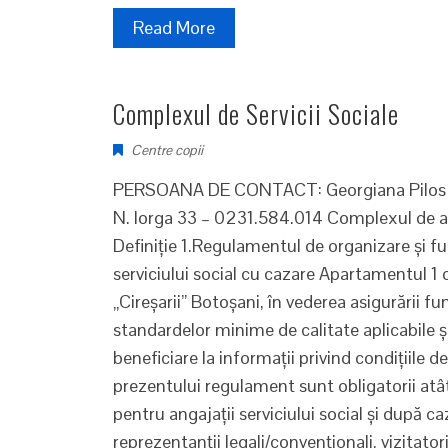
Read More
Complexul de Servicii Sociale
Centre copii
PERSOANA DE CONTACT: Georgiana Pilos A
N. Iorga 33 – 0231.584.014 Complexul de a
Definiţie 1.Regulamentul de organizare şi f
serviciului social cu cazare Apartamentul 
„Cireşarii” Botoşani, în vederea asigurării f
standardelor minime de calitate aplicabile ş
beneficiare la informaţii privind condiţiile de
prezentului regulament sunt obligatorii atât
pentru angajaţii serviciului social şi după ca
reprezentanţii legali/convenţionali, vizitato