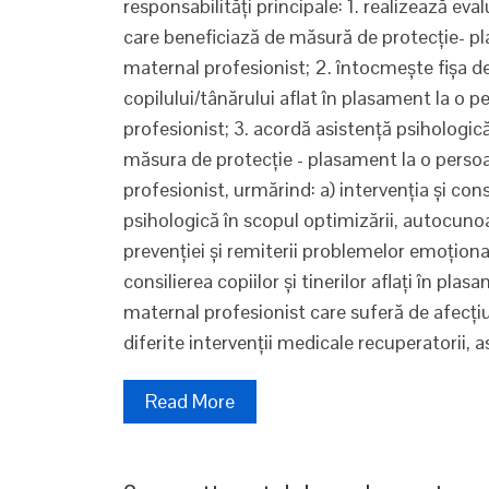
responsabilităţi principale: 1. realizează eva
care beneficiază de măsură de protecţie- pl
maternal profesionist; 2. întocmeşte fişa d
copilului/tânărului aflat în plasament la o 
profesionist; 3. acordă asistenţă psihologică
măsura de protecţie - plasament la o persoa
profesionist, urmărind: a) intervenţia şi consil
psihologică în scopul optimizării, autocunoaş
prevenţiei şi remiterii problemelor emoţion
consilierea copiilor şi tinerilor aflaţi în pla
maternal profesionist care suferă de afecţiu
diferite intervenţii medicale recuperatorii, a
Read More