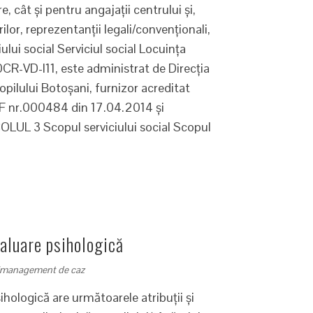
, cât şi pentru angajaţii centrului şi,
lor, reprezentanţii legali/convenţionali,
ului social Serviciul social Locuinţa
CR-VD-I11, este administrat de Direcţia
opilului Botoşani, furnizor acreditat
 AF nr.000484 din 17.04.2014 şi
OLUL 3 Scopul serviciului social Scopul
aluare psihologică
e simanagement de caz
hologică are următoarele atribuţii şi