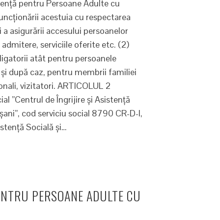
sistență pentru Persoane Adulte cu
 funcţionării acestuia cu respectarea
i a asigurării accesului persoanelor
 admitere, serviciile oferite etc. (2)
igatorii atât pentru persoanele
i şi după caz, pentru membrii familiei
ionali, vizitatori. ARTICOLUL 2
ial ”Centrul de Îngrijire și Asistență
șani”, cod serviciu social 8790 CR-D-I,
stenţă Socială şi…
PENTRU PERSOANE ADULTE CU