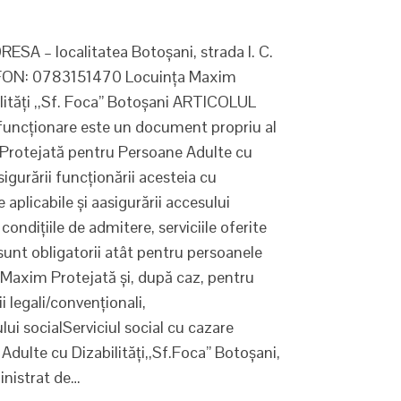
A – localitatea Botoșani, strada I. C.
LEFON: 0783151470 Locuința Maxim
lități ,,Sf. Foca” Botoșani ARTICOLUL
 funcționare este un document propriu al
m Protejată pentru Persoane Adulte cu
sigurării funcționării acesteia cu
aplicabile şi aasigurării accesului
condițiile de admitere, serviciile oferite
sunt obligatorii atât pentru persoanele
i Maxim Protejată şi, după caz, pentru
i legali/convenționali,
lui socialServiciul social cu cazare
dulte cu Dizabilități,,Sf.Foca” Botoșani,
inistrat de…